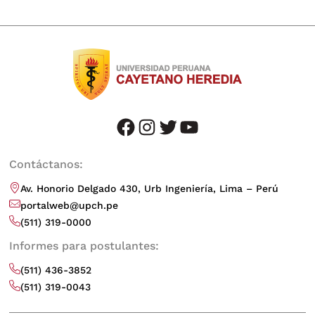
facebook
instagram
twitter
youtube
Contáctanos:
Av. Honorio Delgado 430, Urb Ingeniería, Lima – Perú
portalweb@upch.pe
(511) 319-0000
Informes para postulantes:
(511) 436-3852
(511) 319-0043