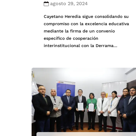
agosto 29, 2024
Cayetano Heredia sigue consolidando su
compromiso con la excelencia educativa
mediante la firma de un convenio
específico de cooperación
interinstitucional con la Derrama
Magisterial. Este acuerdo busca
establecer una colaboración integral en
formación académica, investigación,
transferencia tecnológica e intercambio
cultural. Además, ofrece ventajas
económicas especiales para los
trabajadores de la Derrama Magisterial,
así como para sus asociados y […]