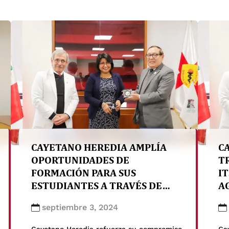
CAYETANO HEREDIA AMPLÍA
C
OPORTUNIDADES DE
T
FORMACIÓN PARA SUS
I
ESTUDIANTES A TRAVÉS DE
A
CONVENIO CON EL HOSPITAL
H
septiembre 3, 2024
SANTA ROSA
Cayetano Heredia refuerza su compromiso
Cay