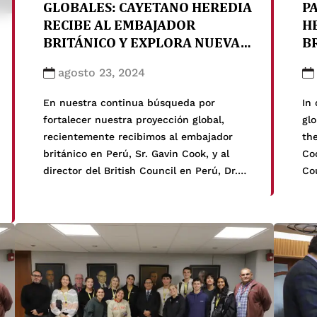
GLOBALES: CAYETANO HEREDIA
P
RECIBE AL EMBAJADOR
H
BRITÁNICO Y EXPLORA NUEVAS
B
INICIATIVAS
E
agosto 23, 2024
En nuestra continua búsqueda por
In 
fortalecer nuestra proyección global,
gl
recientemente recibimos al embajador
the
británico en Perú, Sr. Gavin Cook, y al
Coo
director del British Council en Perú, Dr.
Cou
Edgar Ramírez. Su llegada a nuestro
vis
Campus Central en San Martín de Porres
de
subraya nuestro compromiso con la
qu
educación de calidad y el refuerzo de
of 
nuestras relaciones internacionales. A […]