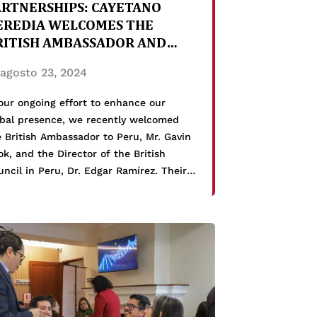
ARTNERSHIPS: CAYETANO
EREDIA WELCOMES THE
RITISH AMBASSADOR AND
XPLORES NEW INITIATIVES
agosto 23, 2024
our ongoing effort to enhance our
obal presence, we recently welcomed
 British Ambassador to Peru, Mr. Gavin
k, and the Director of the British
ncil in Peru, Dr. Edgar Ramírez. Their
it to our Central Campus in San Martín
 Porres underscores our commitment to
ality education and the strengthening
our international […]