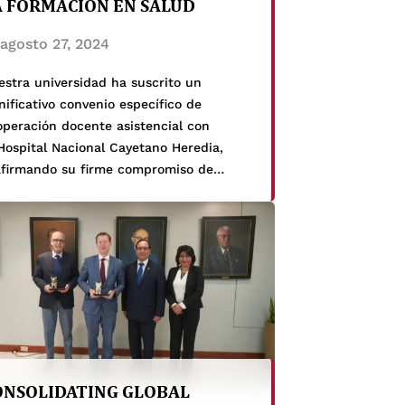
A FORMACIÓN EN SALUD
agosto 27, 2024
estra universidad ha suscrito un
nificativo convenio específico de
operación docente asistencial con
Hospital Nacional Cayetano Heredia,
afirmando su firme compromiso de
indar las mejores oportunidades de
arrollo académico y profesional a sus
udiantes. Este acuerdo, que involucra a
s Facultades de Medicina, Estomatología
nfermería, tiene como objetivo central
mentar la formación integral mediante
ividades […]
ONSOLIDATING GLOBAL