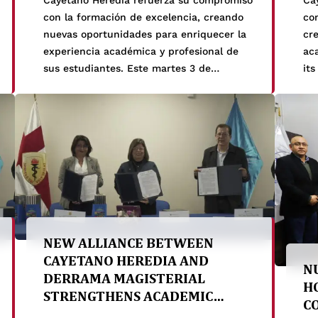
con la formación de excelencia, creando
co
nuevas oportunidades para enriquecer la
cr
experiencia académica y profesional de
ac
sus estudiantes. Este martes 3 de
it
septiembre, se formalizó un significativo
a s
convenio de cooperación interinstitucional
co
entre nuestras Facultades de Medicina,
be
Estomatología y Enfermería, y el Hospital
De
Santa Rosa de Pueblo Libre. El acuerdo
Ho
sienta las bases para que […]
est
NEW ALLIANCE BETWEEN
CAYETANO HEREDIA AND
N
DERRAMA MAGISTERIAL
H
STRENGTHENS ACADEMIC
C
FORMATION IN THE COUNTRY