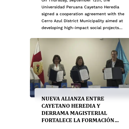
Universidad Peruana Cayetano Heredia
signed a cooperation agreement with the
Cerro Azul District Municipality aimed at
developing high-impact social projects
and research for the benefit of the local
community. Representing our institution
at the ceremony were Rector Dr. Enrique
Castañeda; Dr. Carlos López, Dean of the
Faculties of Education, Public […]
NUEVA ALIANZA ENTRE
CAYETANO HEREDIA Y
DERRAMA MAGISTERIAL
FORTALECE LA FORMACIÓN
ACADÉMICA EN EL PAÍS