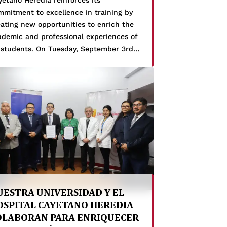
mmitment to excellence in training by
eating new opportunities to enrich the
ademic and professional experiences of
s students. On Tuesday, September 3rd,
ignificant inter-institutional
operation agreement was formalized
tween our Faculties of Medicine,
ntistry, and Nursing, and Santa Rosa
spital in Pueblo Libre. The agreement
ablishes a foundation for […]
UESTRA UNIVERSIDAD Y EL
OSPITAL CAYETANO HEREDIA
OLABORAN PARA ENRIQUECER