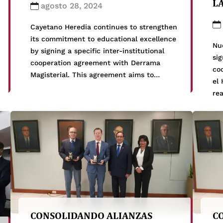
L
agosto 28, 2024
Cayetano Heredia continues to strengthen
its commitment to educational excellence
Nu
by signing a specific inter-institutional
sig
cooperation agreement with Derrama
co
Magisterial. This agreement aims to
el 
establish comprehensive collaboration in
re
academic training, research, technological
br
transfer, and cultural exchange.
des
Additionally, it offers special economic
est
benefits for the workers of Derrama
la
Magisterial, as well as for their associates
y E
and […]
fo
act
CONSOLIDANDO ALIANZAS
C