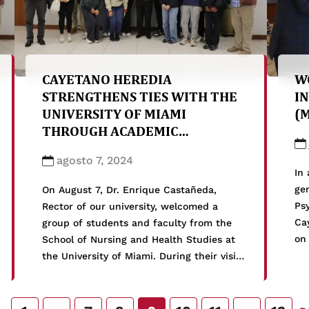
CAYETANO HEREDIA
W
STRENGTHENS TIES WITH THE
I
UNIVERSITY OF MIAMI
(
THROUGH ACADEMIC
EXCHANGE
agosto 7, 2024
In 
gen
On August 7, Dr. Enrique Castañeda,
Psy
Rector of our university, welcomed a
Ca
group of students and faculty from the
on 
School of Nursing and Health Studies at
Ge
the University of Miami. During their visit
wo
to Lima, our guests participated in a rich
th
agenda of academic and cultural
Uni
activities, which allowed them to