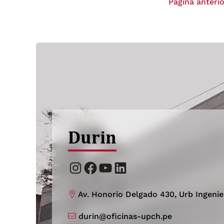
Página anterio
académicas y culturales, que les permitió
intercambiar valiosos conocimientos y […]
Durin
Instagram
Facebook
YouTube
LinkedIn
Av. Honorio Delgado 430, Urb Ingenie
durin@oficinas-upch.pe