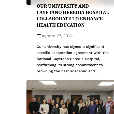
OUR UNIVERSITY AND
CAYETANO HEREDIA HOSPITAL
COLLABORATE TO ENHANCE
HEALTH EDUCATION
agosto 27, 2024
Our university has signed a significant
specific cooperation agreement with the
National Cayetano Heredia Hospital,
reaffirming its strong commitment to
providing the best academic and
professional development opportunities
for its students. This agreement, involving
the Faculties of Medicine, Dentistry, and
Nursing, aims to promote comprehensive
education through teaching-service
activities and research at one of the […]