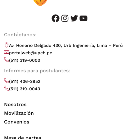
facebook
instagram
twitter
youtube
Contáctanos:
Av. Honorio Delgado 430, Urb Ingeniería, Lima – Perú
portalweb@upch.pe
(511) 319-0000
Informes para postulantes:
(511) 436-3852
(511) 319-0043
Nosotros
Movilización
Convenios
Mesa de partes