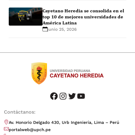
Cayetano Heredia se consolida en el
top 10 de mejores universidades de
América Latina
junio 25, 2026
facebook
instagram
twitter
youtube
Contáctanos:
Av. Honorio Delgado 430, Urb Ingeniería, Lima – Perú
portalweb@upch.pe