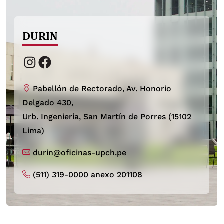
DURIN
Instagram
Facebook
Pabellón de Rectorado, Av. Honorio
Delgado 430,
Urb. Ingeniería, San Martín de Porres (15102
Lima)
durin@oficinas-upch.pe
(511) 319-0000 anexo 201108