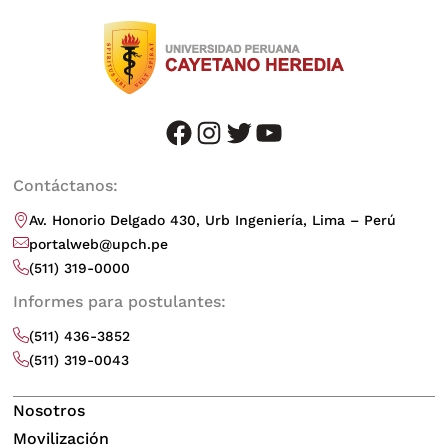
facebook
instagram
twitter
youtube
Contáctanos:
Av. Honorio Delgado 430, Urb Ingeniería, Lima – Perú
portalweb@upch.pe
(511) 319-0000
Informes para postulantes:
(511) 436-3852
(511) 319-0043
Nosotros
Movilización