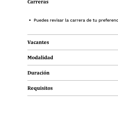
Carreras
Puedes revisar la carrera de tu preferen
Vacantes
2
Modalidad
Presencial
Duración
Agosto – Diciembre
Requisitos
Completar el siguiente formulario en lín
Certificado de homologación de cursos