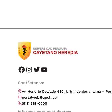
facebook
instagram
twitter
youtube
Contáctanos:
Av. Honorio Delgado 430, Urb Ingeniería, Lima – Per
portalweb@upch.pe
(511) 319-0000
Informes para postulantes: