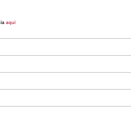
cia
aquí
ea para tu postulación
aquí
.
debidamente diligenciado
aquí
.